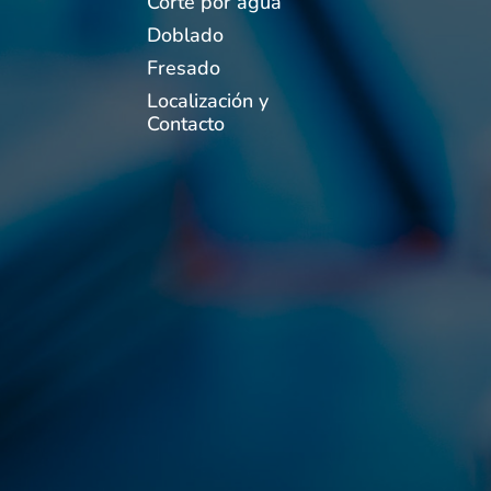
Corte por agua
Doblado
Fresado
Localización y
Contacto